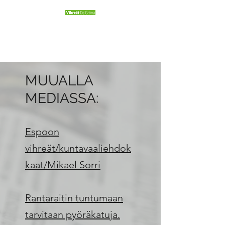
MIKAEL SORRI
99
MUUALLA
MEDIASSA:
Espoon
vihreät/kuntavaaliehdok
kaat/Mikael Sorri
Rantaraitin tuntumaan
tarvitaan pyöräkatuja.